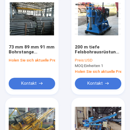
73 mm 89 mm 91 mm
200 m tiefe
Bohrstange
Felsbohrausrüstung
Gesteinsbohrstange
mit ISO9001-
Holen Sie sich aktuelle Preis
Preis:
USD
HW-Gehäuserohr
Zertifizierung
MOQ:
Einheiten 1
Holen Sie sich aktuelle Preis
Kontakt
Kontakt