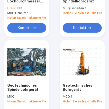
Lochdurchmesser
Spindelbohrgerät
Über uns
Bodenuntersuchung
Preis:
USD
MOQ:
Einheiten 1
Bohrgerät
MOQ:
Einheiten 1
Holen Sie sich aktuelle Preis
Bodenprüfung Heavy
Fabrik-Ausflug
Duty
Holen Sie sich aktuelle Preis
Qualitätskontrolle
Kontakt
Kontakt
Treten Sie mit uns in Verbindung
Nachrichten
Fälle
Spindel-Ölplattform
Geotechnisches
Geotechnisches
Spindelbohrgerät
Bohrgerät
Kern-Ölplattform
MOQ:
1
MOQ:
1
AnkerÖlplattform
Holen Sie sich aktuelle Preis
Holen Sie sich aktuelle Preis