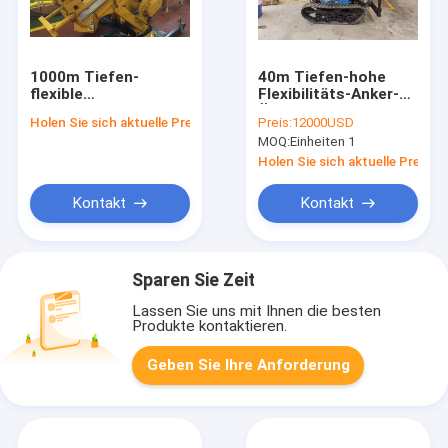
1000m Tiefen-
40m Tiefen-hohe
flexible
Flexibilitäts-Anker-
Untertagekern-
Ölplattform 380V für
Holen Sie sich aktuelle Preis
Preis:
12000USD
Bohrung Rig Water
Boden-Prüfung
MOQ:
Einheiten 1
Drilling Machine
Holen Sie sich aktuelle Preis
Kontakt
Kontakt
Sparen Sie Zeit
Lassen Sie uns mit Ihnen die besten
Produkte kontaktieren.
Geben Sie Ihre Anforderung