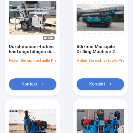
Durchmesser-hohes
50r/min Micropile
leistungsfähiges der
Drilling Machine 2
MDT-100 Sprengloch-
Meter Durchmesser
Holen Sie sich aktuelle Preis
Holen Sie sich aktuelle Preis
Bohrmaschine-
für Rammloch
140mm
Kontakt
Kontakt