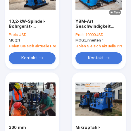
13,2-kW-Spindel-
YBM-Art
Bohrgerät-
Geschwindigkeit
Hydraulikfutter zur
900r/Min Spindle
Preis:
USD
Preis:
10000USD
Untersuchung von
Drilling Rig High für
MOQ:
1
MOQ:
Einheiten 1
Verschmutzungen
Wasser-Brunnen
Holen Sie sich aktuelle Preis
Holen Sie sich aktuelle Preis
Kontakt
Kontakt
Haus
Produkte
Videos
300 mm
Mikropfahl-