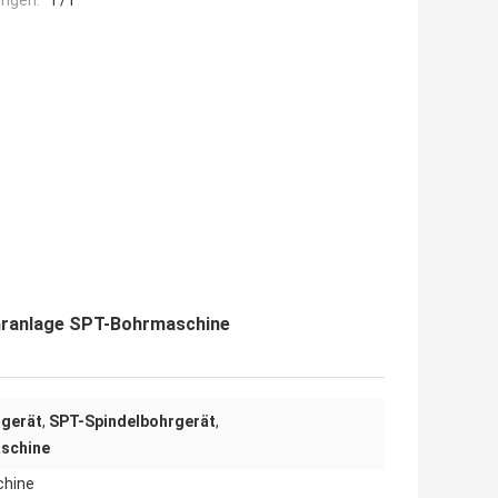
ngen:
T/T
hranlage SPT-Bohrmaschine
rgerät
,
SPT-Spindelbohrgerät
,
schine
chine