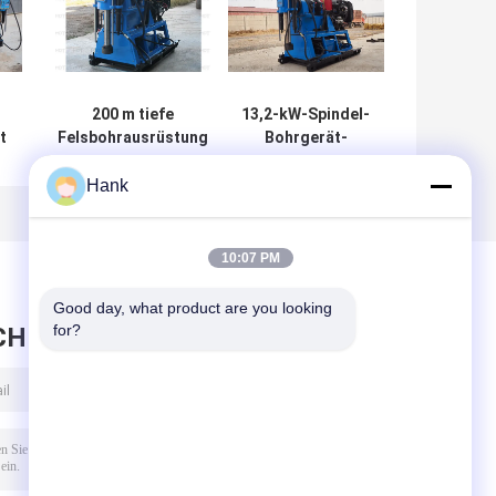
200 m tiefe
13,2-kW-Spindel-
t
Felsbohrausrüstung
Bohrgerät-
e
mit ISO9001-
Hydraulikfutter
h
Zertifizierung
zur Untersuchung
Hank
von
Verschmutzungen
10:07 PM
Good day, what product are you looking 
for?
CHRICHT HINTERLASSEN