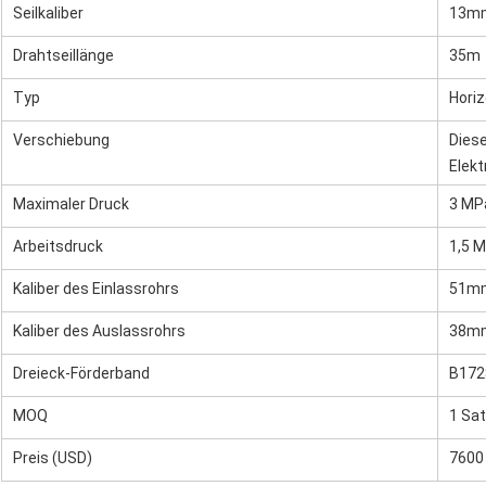
Seilkaliber
13m
Drahtseillänge
35m
Typ
Horiz
Verschiebung
Diese
Elek
Maximaler Druck
3 MP
Arbeitsdruck
1,5 
Kaliber des Einlassrohrs
51m
Kaliber des Auslassrohrs
38m
Dreieck-Förderband
B17
MOQ
1 Sa
Preis (USD)
7600