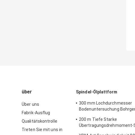
über
Spindel-Ölplattform
300 mm Lochdurchmesser
Über uns
Bodenuntersuchung Bohrge
Fabrik-Ausflug
Bodenprüfung Heavy Duty
200 m Tiefe Starke
Qualitätskontrolle
Übertragungsdrehmoment-S
Treten Sie mit uns in
Bohranlage SPT-Bohrmasch