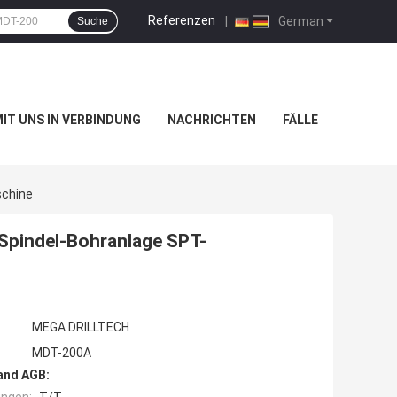
Referenzen
|
German
Suche
MIT UNS IN VERBINDUNG
NACHRICHTEN
FÄLLE
schine
Spindel-Bohranlage SPT-
MEGA DRILLTECH
MDT-200A
and AGB: