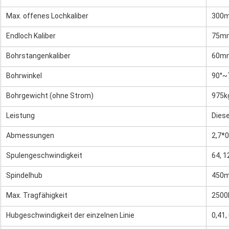
Max. offenes Lochkaliber
300
Endloch Kaliber
75m
Bohrstangenkaliber
60m
Bohrwinkel
90°~
Bohrgewicht (ohne Strom)
975k
Leistung
Dies
Abmessungen
2,7*0
Spulengeschwindigkeit
64, 1
Spindelhub
450
Max. Tragfähigkeit
2500
Hubgeschwindigkeit der einzelnen Linie
0,41,