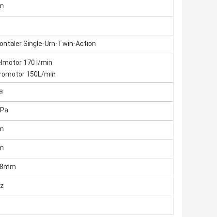
m
ontaler Single-Urn-Twin-Action
lmotor 170 l/min
tromotor 150L/min
a
MPa
m
m
28mm
tz