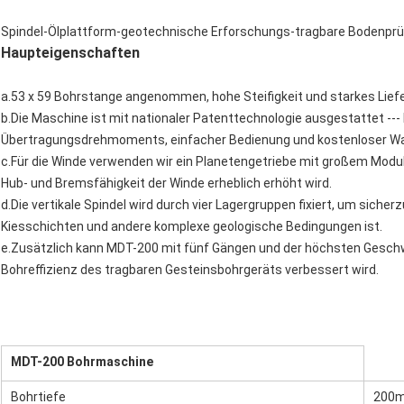
Spindel-Ölplattform-geotechnische Erforschungs-tragbare Bodenpr
Haupteigenschaften
a.53 x 59 Bohrstange angenommen, hohe Steifigkeit und starkes Lie
b.Die Maschine ist mit nationaler Patenttechnologie ausgestattet ---
Übertragungsdrehmoments, einfacher Bedienung und kostenloser Wa
c.Für die Winde verwenden wir ein Planetengetriebe mit großem Modul
Hub- und Bremsfähigkeit der Winde erheblich erhöht wird.
d.Die vertikale Spindel wird durch vier Lagergruppen fixiert, um siche
Kiesschichten und andere komplexe geologische Bedingungen ist.
e.Zusätzlich kann MDT-200 mit fünf Gängen und der höchsten Geschwin
Bohreffizienz des tragbaren Gesteinsbohrgeräts verbessert wird.
MDT-200 Bohrmaschine
Bohrtiefe
200