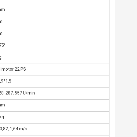
mm
m
m
75°
g
elmotor 22 PS
,9*1,5
28, 287, 557 U/min
mm
kg
 0,82, 1,64 m/s