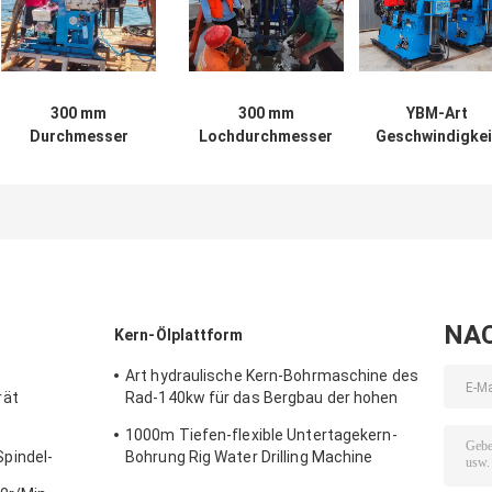
300 mm
300 mm
YBM-Art
Durchmesser
Lochdurchmesser
Geschwindigkei
Dieselmotor-
Bodenuntersuchung
900r/Min Spindl
Spindel-
Bohrgerät
Drilling Rig Hig
Bohrgerät weit
Bodenprüfung
für Wasser-
verbreitet
Heavy Duty
Brunnen
NA
Kern-Ölplattform
Art hydraulische Kern-Bohrmaschine des
rät
Rad-140kw für das Bergbau der hohen
Drehgeschwindigkeit
1000m Tiefen-flexible Untertagekern-
pindel-
Bohrung Rig Water Drilling Machine
ine