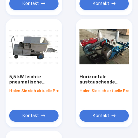
Kontakt
Kontakt
5,5 kW leichte
Horizontale
pneumatische
austauschende
Zementinjektionspumpe
konkrete Schlamm-
Holen Sie sich aktuelle Preis
Holen Sie sich aktuelle Preis
mit kleinem Volumen
Pumpen-doppelte
fungierende
Kolbenpumpe
Kontakt
Kontakt