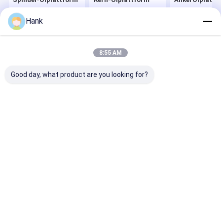
Hank
Startseite
Über uns
Kontakt
Desktop Site
8:55 AM
Sitemap
Privacy Policy
Qualität
Spindel-Ölplattform
China Fabrik.Copyright © 2025 HUNAN
Good day, what product are you looking for?
MEGA DRILLTECH CO., LTD.. All Rights Reserved.
Haus
Produkte
Videos