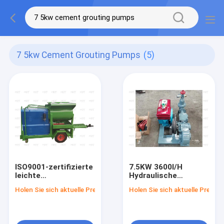
7 5kw Cement Grouting Pumps
(5)
ISO9001-zertifizierte
7.5KW 3600l/H
leichte
Hydraulische
Zementinjektionspumpen
Mörtelpumpe
Holen Sie sich aktuelle Preis
Holen Sie sich aktuelle Preis
7,5 kW
Hochdruck-
Zementmörtelpumpe