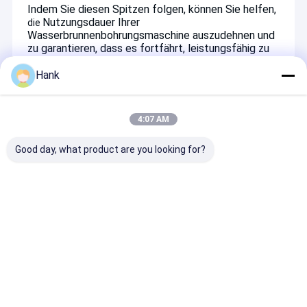
Indem Sie diesen Spitzen folgen, können Sie helfen,
Nutzungsdauer
Ihrer
die
Wasserbrunnenbohrungsmaschine auszudehnen und
zu garantieren, dass es fortfährt, leistungsfähig zu
funktionieren.
Hank
Recommended Products
4:07 AM
Good day, what product are you looking for?
Benzin-Diesel-
Profibagger Chassis
Diamantkernb
Bohrmaschine
Hydraulisches
für geotechni
Wasserbohranlage
Crawler Bohrgerät
Vermessung,
Bergbauerkun
Bohrpfahlbohr
Anfrage absenden
Anfrage absenden
Anfrage abs
Tiefbohrung