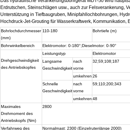
Das hydraulische Verankerungsbohrgerät MDT-50 wird hauptsä
Erdrutschen, Steinschlägen usw., auch zur Felsverankerung, V
Unterstützung in Tiefbaugruben, Minipfahllochbohrungen, Hy
Hochdruck-Jet-Grouting für Wasserkraftwerk, Kommunikation, 
Bohrlochdurchmesser
110-180
Bohrtiefe (m)
(mm)
Bohrwinkelbereich
Elektromotor: 0-180
;Dieselmotor: 0-90
°
°
Leistungstyp
Elektromotor
Drehgeschwindigkeit
Langsame
nach
32;59;108;187
des Antriebskopfes
Geschwindigkeit
vorne
umkehren
26
Schnelle
nach
59;110;200;343
Geschwindigkeit
vorne
umkehren
48
Maximales
2800
Drehmoment des
Antriebskopfs (Nm)
Verfahrweg des
Normalmast: 2300 (Einzelrutenlänge 2000)