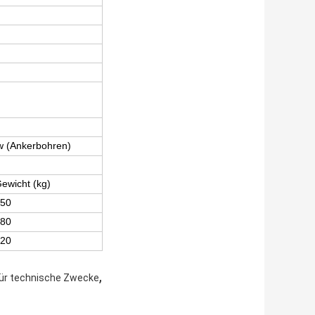
w (Ankerbohren)
ewicht (kg)
50
80
20
,
für technische Zwecke