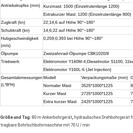
Antriebskopfes (mm)
Kurzmast: 1500 (Einzelrutenlänge 1200)
Extrakurzer Mast: 1200 (Einzelrutenlänge 800)
Zugkraft (kn)
22;14,6 auf Höhe 90
~180
°
°
Schubkraft (kn)
14,6;22 auf Höhe 90
~180
°
°
Hubgeschwindigkeit
0,259;0,393 bei Höhe 90
~180
°
°
(m/s)
Ölpumpe
Zweizahnrad-Ölpumpe CBK1020/8
Triebwerk
Elektromotor Y160M-4;Dieselmotor S1100, 11k
Elektromotor Y160L-6 (Jet Injection)
Gesamtabmessungen
Modell
Verpackungsmaße (mm)
G
(L*B*H)
Normaler Mast
3525*1000*1225
8
Kurzer Mast
2725*1000*1225
7
Extra kurzer Mast
2425*1000*1225
7
,
Größe und Tag:
80 m Ankerbohrgerät
hydraulisches Drehbohrgerät 
tragbare Bohrlochbohrmaschine mit 70 U / min