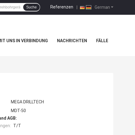
Referenzen
|
German
Suche
MIT UNS IN VERBINDUNG
NACHRICHTEN
FÄLLE
MEGA DRILLTECH
MDT-50
and AGB:
ngen:
T/T