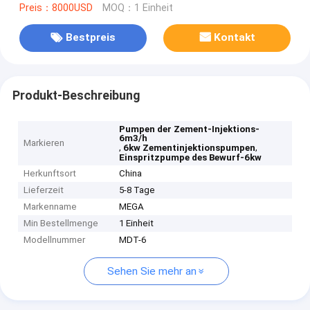
Preis：8000USD
MOQ：1 Einheit
Bestpreis
Kontakt
Produkt-Beschreibung
Pumpen der Zement-Injektions-
6m3/h
Markieren
,
,
6kw Zementinjektionspumpen
Einspritzpumpe des Bewurf-6kw
Herkunftsort
China
Lieferzeit
5-8 Tage
Markenname
MEGA
Min Bestellmenge
1 Einheit
Modellnummer
MDT-6
Sehen Sie mehr an