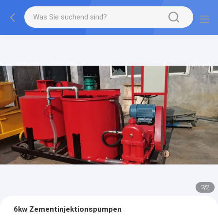
2
/
2
6kw Zementinjektionspumpen