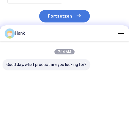
Fortsetzen
Hank
Empfohlene Produkte
7:14 AM
Good day, what product are you looking for?
10000L/H
15 kW
5,5 kW leichte
Zementinjektionspumpen
Druckinjektionspumpe
pneumatische
Zementinjekt
mit kleinem V
Bestpreis
Bestpreis
Bestprei