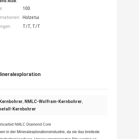
and AGB:
e:
100
rmationen:
Holzetui
ngen:
T/T, T/T
ineralexploration
Kernbohrer
,
NMLC-Wolfram-Kernbohrer
,
metall-Kernbohrer
framcarbid NMLC Diamond Core
 in der Mineralexplorationsindustrie, da sie das breiteste