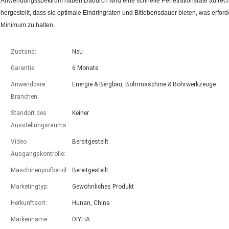
Anwendungsspektrum haben.Dadurch wird eine schnelle Penetrationsrate aufrech
hergestellt, dass sie optimale Eindringraten und Bitlebensdauer bieten, was erfor
Minimum zu halten.
Zustand:
Neu
Garantie:
6 Monate
Anwendbare
Energie & Bergbau, Bohrmaschine & Bohrwerkzeuge
Branchen:
Standort des
Keiner
Ausstellungsraums:
Video
Bereitgestellt
Ausgangskontrolle:
Maschinenprüfbericht:
Bereitgestellt
Marketingtyp:
Gewöhnliches Produkt
Herkunftsort:
Hunan, China
Markenname:
DIYFIA