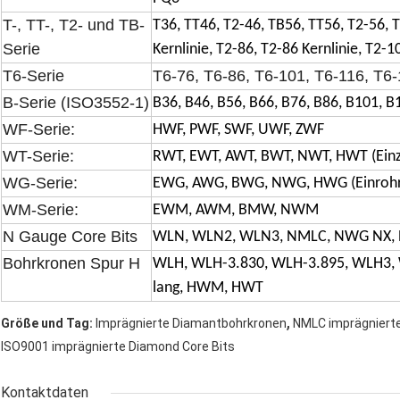
T-, TT-, T2- und TB-
T36, TT46, T2-46, TB56, TT56, T2-56, 
Serie
Kernlinie, T2-86, T2-86 Kernlinie, T2-1
T6-Serie
T6-76, T6-86, T6-101, T6-116, T6
B-Serie (ISO3552-1)
B36, B46, B56, B66, B76, B86, B101, B
WF-Serie:
HWF, PWF, SWF, UWF, ZWF
WT-Serie:
RWT, EWT, AWT, BWT, NWT, HWT (Einz
WG-Serie:
EWG, AWG, BWG, NWG, HWG (Einrohr
WM-Serie:
EWM, AWM, BMW, NWM
N Gauge Core Bits
WLN, WLN2, WLN3, NMLC, NWG NX,
Bohrkronen Spur H
WLH, WLH-3.830, WLH-3.895, WLH3,
lang, HWM, HWT
,
Größe und Tag:
Imprägnierte Diamantbohrkronen
NMLC imprägnierte
ISO9001 imprägnierte Diamond Core Bits
Kontaktdaten