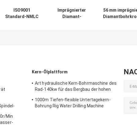
ISO9001
Imprägnierter
56 mm imprägni
Standard-NMLC
Diamant-
Diamantbohrkro
BMLC NMLC
Mauerwerk-
zum Bohren v
HMLC
Kernbohrer 4 Zoll
nicht
imprägnierte
für
konsolidierte
Diamond Core
Wasserbrunnen
Formationen
Bits For Granite
NA
Kern-Ölplattform
Art hydraulische Kern-Bohrmaschine des
rät
Rad-140kw für das Bergbau der hohen
Drehgeschwindigkeit
1000m Tiefen-flexible Untertagekern-
pindel-
Bohrung Rig Water Drilling Machine
ine
0r/Min
Wasser-