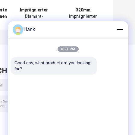
erte
Imprägnierter
320mm
nen
Diamant-
imprägnierter
on
Kernbohrersatz
Diamond Core
mit ISO9001-
Bits Single Tupe
Hank
n
Zertifizierung
für Felsen und
Boden
6:21 PM
Good day, what product are you looking 
for?
CHRICHT HINTERLASSEN