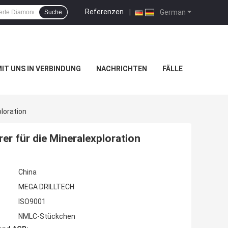
Referenzen
|
German
Suche
MIT UNS IN VERBINDUNG
NACHRICHTEN
FÄLLE
loration
r für die Mineralexploration
China
MEGA DRILLTECH
ISO9001
NMLC-Stückchen