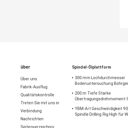
über
Spindel-Ölplattform
300 mm Lochdurchmesser
Über uns
Bodenuntersuchung Bohrge
Fabrik-Ausflug
Bodenprüfung Heavy Duty
200 m Tiefe Starke
Qualitätskontrolle
Übertragungsdrehmoment-S
Treten Sie mit uns in
Bohranlage SPT-Bohrmasch
YBM-Art Geschwindigkeit 90
Verbindung
Spindle Drilling Rig High für 
Nachrichten
Brunnen
Seitenverzeichnis