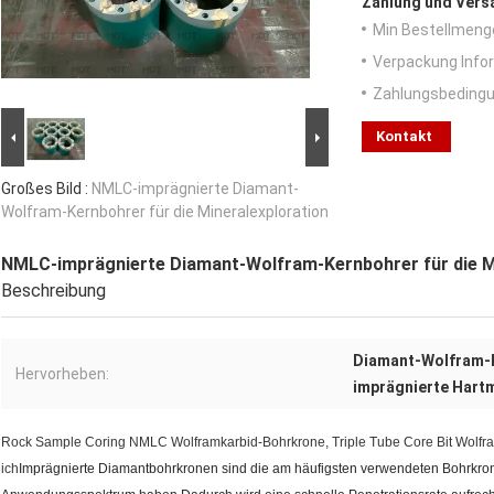
Zahlung und Vers
Min Bestellmeng
Verpackung Info
Zahlungsbedingu
Kontakt
Großes Bild :
NMLC-imprägnierte Diamant-
Wolfram-Kernbohrer für die Mineralexploration
NMLC-imprägnierte Diamant-Wolfram-Kernbohrer für die M
Beschreibung
Diamant-Wolfram-
Hervorheben:
imprägnierte Hart
Rock Sample Coring NMLC Wolframkarbid-Bohrkrone, Triple Tube Core Bit Wol
ich
Imprägnierte Diamantbohrkronen sind die am häufigsten verwendeten Bohrkronen