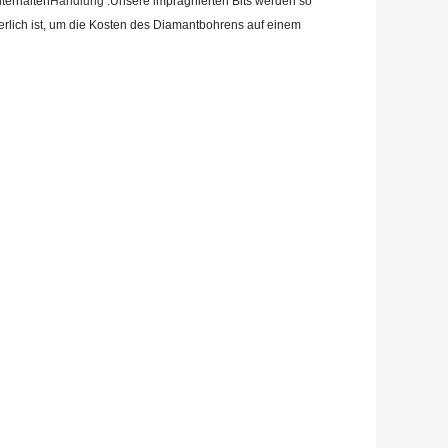
terhalten
Handlung .
Unsere imprägnierten Bits werden so
derlich ist, um die Kosten des Diamantbohrens auf einem