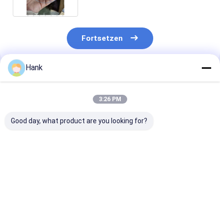
Fortsetzen
Hank
Empfohlene Produkte
3:26 PM
Good day, what product are you looking for?
Kernstoßbohrer der
Bohren von SPT-
18 Zoll langer
Bohrungs-NQ3
Probennehmer
Bohrkernzylind
Tuflok
schwere
Fahrbedingun
Bestpreis
Bestpreis
Bestprei