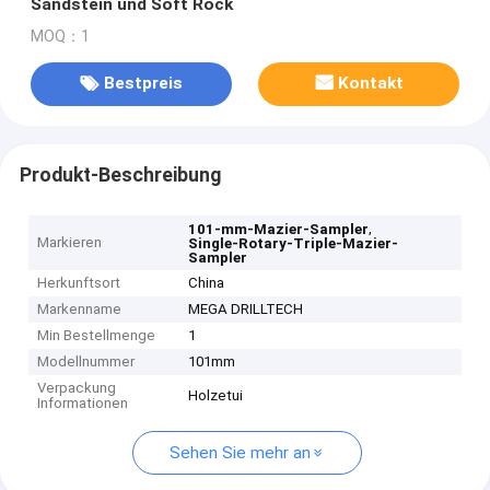
Sandstein und Soft Rock
MOQ：1
Bestpreis
Kontakt
Produkt-Beschreibung
,
101-mm-Mazier-Sampler
Markieren
Single-Rotary-Triple-Mazier-
Sampler
Herkunftsort
China
Markenname
MEGA DRILLTECH
Min Bestellmenge
1
Modellnummer
101mm
Verpackung
Holzetui
Informationen
Sehen Sie mehr an