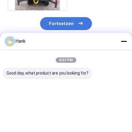
Tragbar
Fortsetzen
Hank
Empfohlene Produkte
8:57 PM
Good day, what product are you looking for?
Oberflächenmontiertes
5kw Kernbohrgerät
1600m Tiefe
Kernbohrgerät
Diamond Core 
Bestpreis
Bestpreis
Bestprei