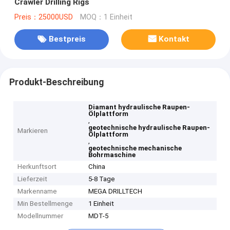
Crawler Drilling Rigs
Preis：25000USD
MOQ：1 Einheit
Bestpreis
Kontakt
Produkt-Beschreibung
Diamant hydraulische Raupen-
Ölplattform
,
geotechnische hydraulische Raupen-
Markieren
Ölplattform
,
geotechnische mechanische
Bohrmaschine
Herkunftsort
China
Lieferzeit
5-8 Tage
Markenname
MEGA DRILLTECH
Min Bestellmenge
1 Einheit
Modellnummer
MDT-5