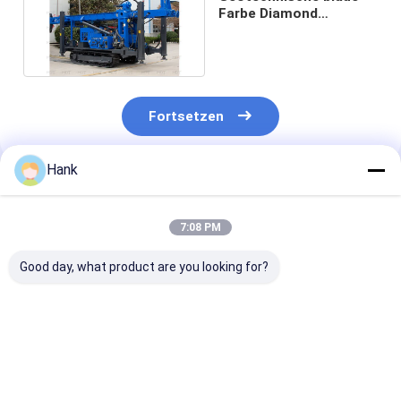
Farbe Diamond
Hydraulic Crawler
Drilling Rigs
Fortsetzen
Hank
Empfohlene Produkte
7:08 PM
Good day, what product are you looking for?
Wasserbohranlage
Zweimotorige
Bohrlochwass
mit Lkw-Antrieb
Wasserbohranlage
Anlagenmasch
100-200 Meter