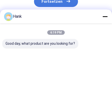
Fortsetzen
Hank
Empfohlene Produkte
6:19 PM
Good day, what product are you looking for?
Oberflächenmontiertes
5kw Kernbohrgerät
1600m Tiefe
Kernbohrgerät
Diamond Core 
Bestpreis
Bestpreis
Bestprei
Startseite
Über uns
Kontakt
Desktop Site