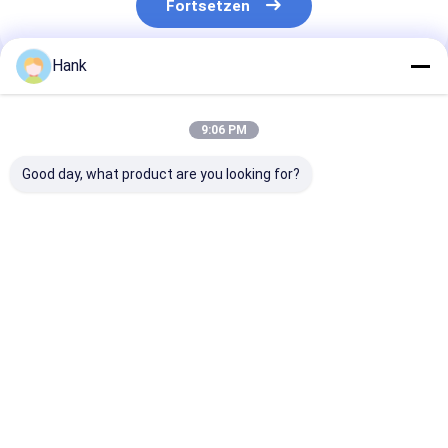
Fortsetzen
Hank
Empfohlene Produkte
9:06 PM
Good day, what product are you looking for?
Oberflächenmontiertes
5kw Kernbohrgerät
1600m Tiefe
Kernbohrgerät
Diamond Core 
Bestpreis
Bestpreis
Bestprei
Startseite
Über uns
Kontakt
Desktop Site