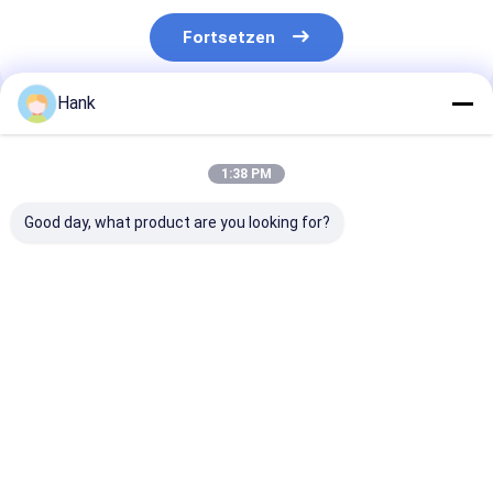
Fortsetzen
Hank
Empfohlene Produkte
1:38 PM
Good day, what product are you looking for?
PQ Doppelpacker
NQ Aufblasbare
Wasserdruckt
Packer zum
Aufblasbare
Verpressen
Mörtelpacker
Verfugen
Bestpreis
Bestpreis
Bestprei