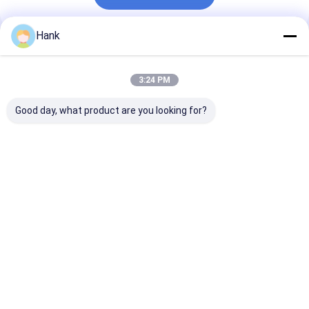
Hank
Empfohlene Produkte
3:24 PM
Good day, what product are you looking for?
Wasserbohranlage
Zweimotorige
Bohrlochwass
mit Lkw-Antrieb
Wasserbohranlage
Anlagenmasch
100-200 Meter
Tiefwasserbohrmaschine
zum Verkauf
Bestpreis
Bestpreis
Bestprei
Startseite
Über uns
Kontakt
Desktop Site
Sitemap
Privacy Policy