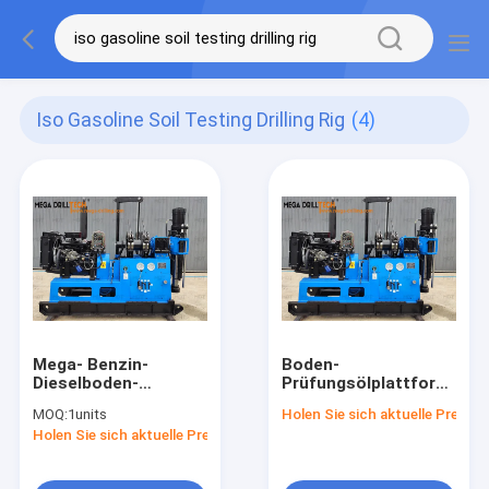
Iso Gasoline Soil Testing Drilling Rig
(4)
Mega- Benzin-
Boden-
Dieselboden-
Prüfungsölplattform
Prüfungsölplattform
200kg
MOQ:
1units
Holen Sie sich aktuelle Preis
ISO 9001
benzinbetrieben für
Holen Sie sich aktuelle Preis
geotechnische
Prüfung