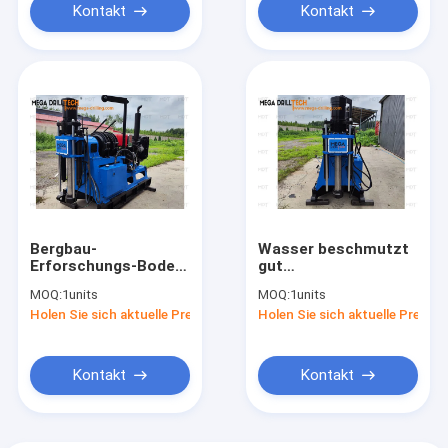
Kontakt
Kontakt
Bergbau-
Wasser beschmutzt
Erforschungs-Boden-
gut
Prüfungsölplattform
Prüfungsölplattform
MOQ:
1units
MOQ:
1units
75-150mm
Holen Sie sich aktuelle Preis
Holen Sie sich aktuelle Preis
Kontakt
Kontakt