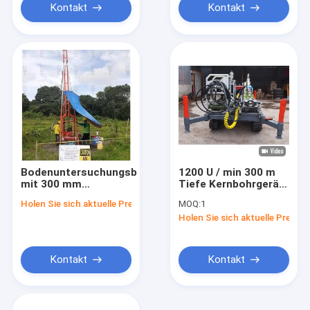
Kontakt
Kontakt
Bodenuntersuchungsbohrmaschine
1200 U / min 300 m
mit 300 mm
Tiefe Kernbohrgerät
Durchmesser für die
Diamantbohrgerät
Holen Sie sich aktuelle Preis
MOQ:
1
Bergbauerkundung
Tragbar
Holen Sie sich aktuelle Preis
Kontakt
Kontakt