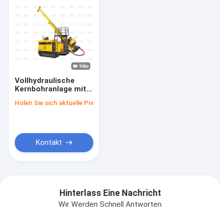
Vollhydraulische
Kernbohranlage mit
2200 U / min für die
Holen Sie sich aktuelle Preis
Bergbauerkundung
Kontakt
Hinterlass Eine Nachricht
Wir Werden Schnell Antworten