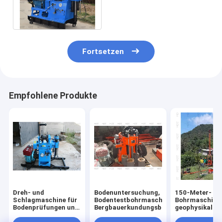
der geotechnischen
Untersuchung
Fortsetzen
Empfohlene Produkte
Dreh- und
Bodenuntersuchung,
150-Meter-
Schlagmaschine für
Bodentestbohrmaschine,
Bohrmaschine
Bodenprüfungen und
Bergbauerkundungsbohrung
geophysikalis
-messungen
Vermessungsb