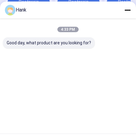
mit SPT- und
Bestpreis
Bestpreis
Bestprei
Schlagbohrfun
Hank
Startseite
Über uns
Kontakt
Desktop Site
4:33 PM
Sitemap
Privacy Policy
Qualität
Spindel-Ölplattform
China Fabrik.Copyright © 2026 HUNAN
Good day, what product are you looking for?
MEGA DRILLTECH CO., LTD.. All Rights Reserved.
Haus
Produkte
Videos