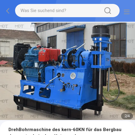
2
/
4
DrehBohrmaschine des kern-60KN für das Bergbau