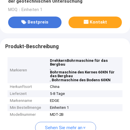
der geotechnischen Untersuchung
MOQ：Einheiten 1
Bestpreis
Kontakt
Produkt-Beschreibung
DrehkernBohrmaschine für das
Bergbau
,
Markieren
Bohrmaschine des Kernes 60KN für
das Bergbau
,
Bohrmaschine des Bodens 60KN
Herkunftsort
China
Lieferzeit
5-8 Tage
Markenname
EDGE
Min Bestellmenge
Einheiten 1
Modellnummer
MDT-2B
Sehen Sie mehr an