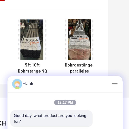
5ft 10ft
Bohrgestänge-
Bohrstange NQ
paralleles
W
Bohrstange
ISO9001
r
Verschiedene
Standard-NQ
Hank
Spezifikation
verlegt
zugespitzt
12:17 PM
Good day, what product are you looking 
for?
CHRICHT HINTERLASSEN