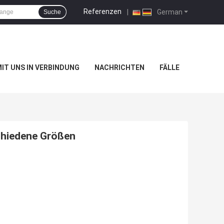
Referenzen
|
German
Suche
MIT UNS IN VERBINDUNG
NACHRICHTEN
FÄLLE
schiedene Größen