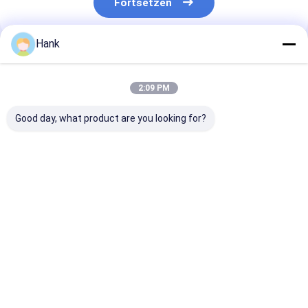
Fortsetzen
Hank
Empfohlene Produkte
2:09 PM
Good day, what product are you looking for?
Dreifache
127 mm Mantelrohr
3 m lange
Bohrstange
Bohrstange
Bestpreis
Bestpreis
Bestprei
Startseite
Über uns
Kontakt
Desktop Site