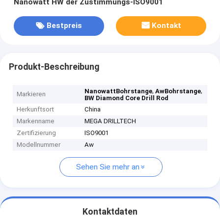
Nanowatt HW der Zustimmungs-ISO9001
Bestpreis
Kontakt
Produkt-Beschreibung
,
,
NanowattBohrstange
AwBohrstange
Markieren
BW Diamond Core Drill Rod
Herkunftsort
China
Markenname
MEGA DRILLTECH
Zertifizierung
ISO9001
Modellnummer
Aw
Sehen Sie mehr an
Kontaktdaten